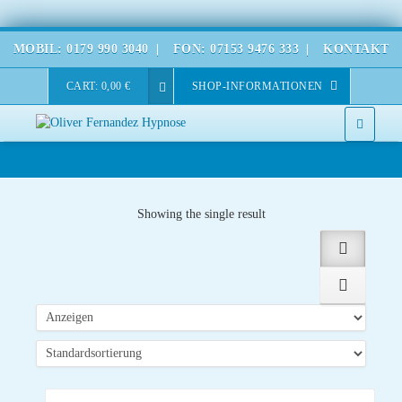
MOBIL: 0179 990 3040
|
FON: 07153 9476 333
|
KONTAKT
CART:
0,00
€
SHOP-INFORMATIONEN
Showing the single result